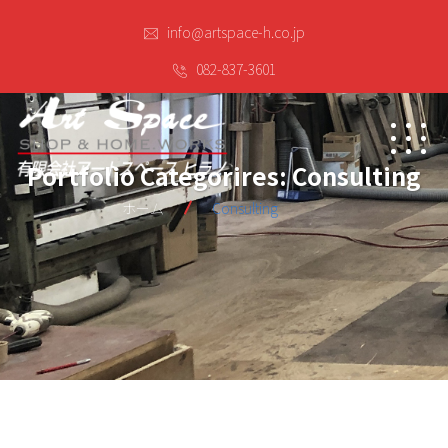
info@artspace-h.co.jp
082-837-3601
Portfolio Categorires:
Consulting
ホーム
Consulting