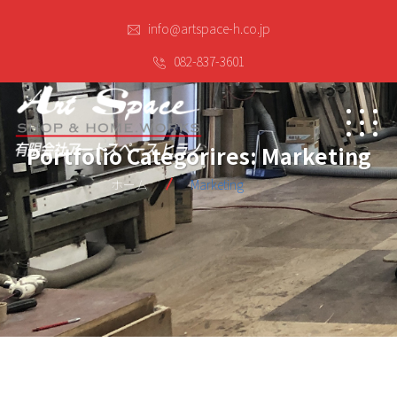
info@artspace-h.co.jp
082-837-3601
Portfolio Categorires:
Marketing
ホーム
Marketing